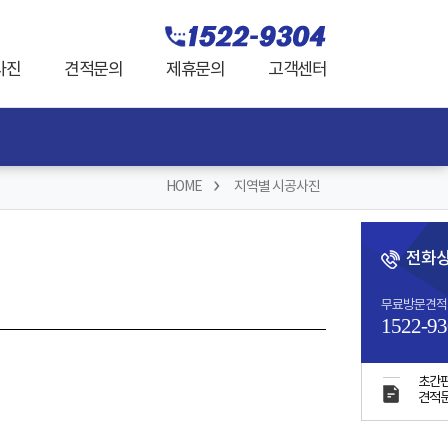
사진
견적문의
제휴문의
고객센터
HOME
지역별 시공사진
전화
무료방문견적
1522-93
초간
견적