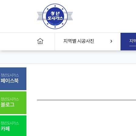
지역별 시공사진
지역
본
문
바
로
가
기
청년도시가스
페이스북
청년도시가스
블로그
청년도시가스
카페