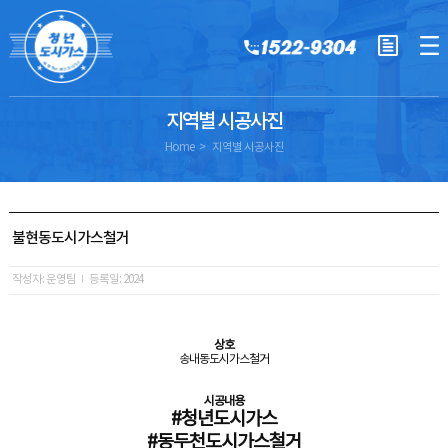
지역별 시공사진
Home
지역별 시공사진
불현동도시가스철거
작성자: 운영팀
등록일: 2024
상호
송내동도시가스철거
시공내용
#청년도시가스
#동두천도시가스철거