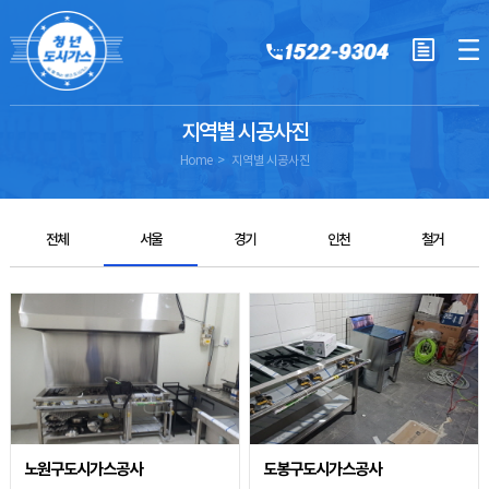
지역별 시공사진
Home
지역별 시공사진
전체
서울
경기
인천
철거
노원구도시가스공사
도봉구도시가스공사