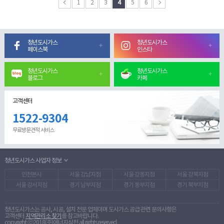
1
2
3
4
5
6
청년도시가스
청년도시가스
페이스북
인스타
청년도시가스
청년도시가스
블로그
카페
고객센터
1522-9304
무료방문견적 서비스
청년도시가스 사업자 정보
인천본사
서울 강남지점
서울 강동지점
서울 강북지점
서울 강서지점
경기 남부지점
경기 동부지점
경기 북부지점
청년도시가스는 공사, 시공, 설치 전문 업체이며 도시가스 공급 관련 문의사항은
고객센터
지역관리소 찾기
를 참고바랍니다.
copyright ⓒ2018(주)에너지삼천 all rights reserved.